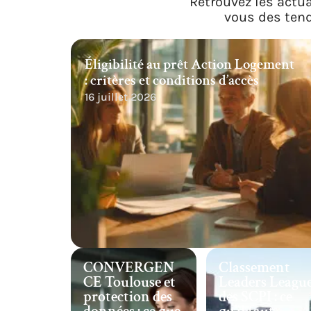
Retrouvez les actua
vous des ten
Éligibilité au prêt Action Logement
: critères et conditions d’accès
16 juillet 2026
CONVERGEN
Classement
CE Toulouse et
Leaders Leagu
protection des
des SCPI : ce