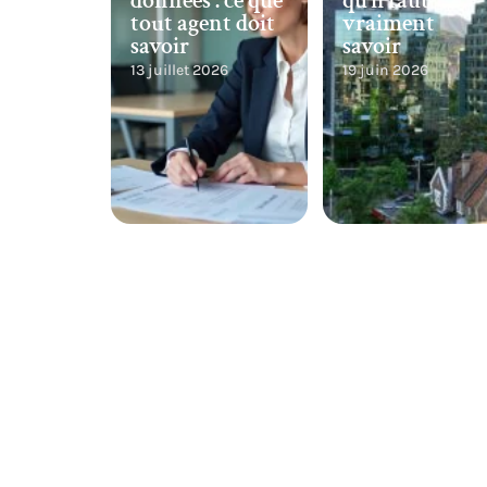
données : ce que
qu’il faut
tout agent doit
vraiment
savoir
savoir
13 juillet 2026
19 juin 2026