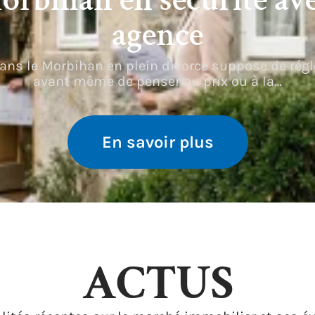
agence
ns le Morbihan en plein divorce suppose de régle
avant même de penser au prix ou à la
…
En savoir plus
ACTUS