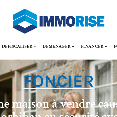
DÉFISCALISER
DÉMÉNAGER
FINANCER
F
FONCIER
e maison à vendre cau
orbihan en sécurité ave