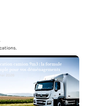
R
cations.
cation camion 9m3 : la formule
mple pour vos déménagements
mai 2026