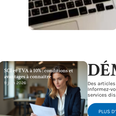
DÉ
SCI et TVA à 10% : conditions et
avantages à connaître
9 juin 2026
Des article
Informez-vo
services di
PLUS D