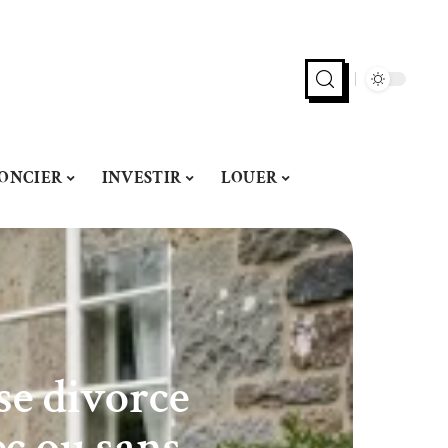
ONCIER
INVESTIR
LOUER
se divorce
c ou sans