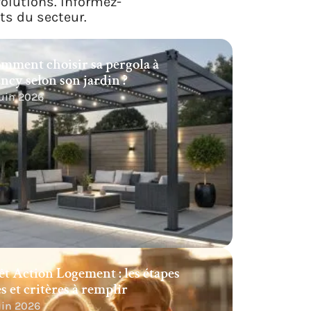
volutions. Informez-
s du secteur.
mment choisir sa pergola à
ncy selon son jardin ?
juin 2026
êt Action Logement : les étapes
és et critères à remplir
juin 2026