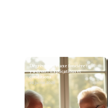
Dégrèvement taxe foncière : qui
y a droit ? Explications et
conditions
26 juillet 2026