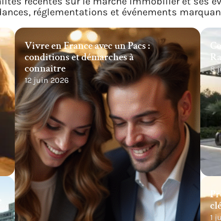
lités récentes sur le marché immobilier et ses é
dances, réglementations et événements marquant
Vivre en France avec un Pacs :
Co
conditions et démarches à
Ra
connaître
8 
12 juin 2026
Pr
e
cl
1 