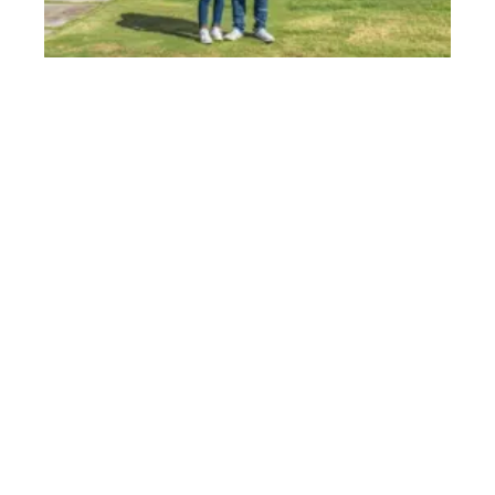
Faire fonctionner l’assurance prêt immobilier : méthodes
et étapes essentielles
11 mars 2026